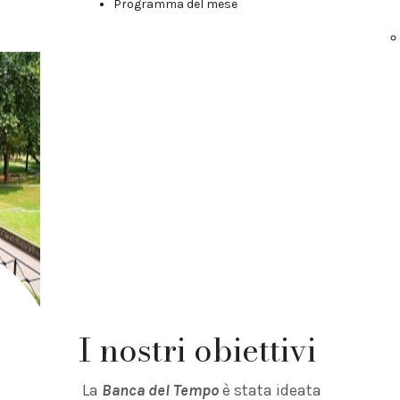
Programma del mese
Valore al
tuo tempo
scriviti oggi stesso per
I
iniziare un nuovo percorso
con noi
I nostri obiettivi
La
Banca del Tempo
è stata ideata